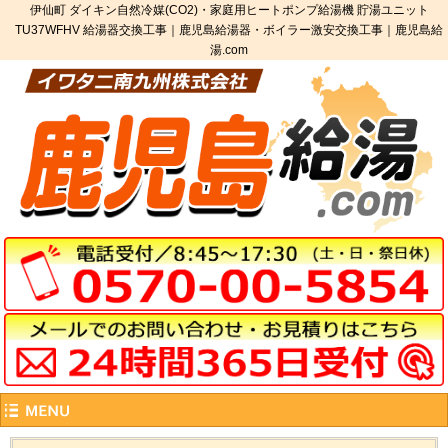
伊仙町 ダイキン自然冷媒(CO2)・家庭用ヒートポンプ給湯機 貯湯ユニット
TU37WFHV 給湯器交換工事｜鹿児島給湯器・ボイラー激安交換工事｜鹿児島給
湯.com