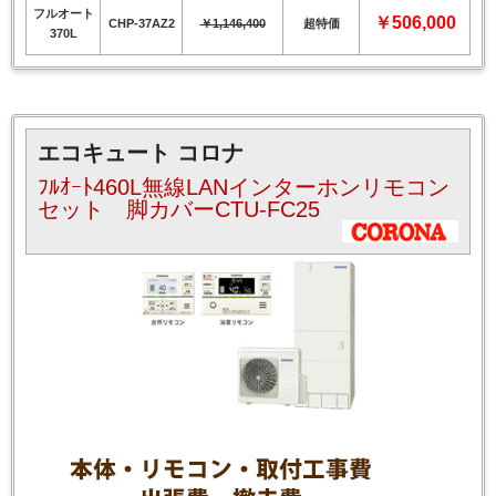
フルオート
￥506,000
CHP-37AZ2
￥1,146,400
超特価
370L
エコキュート コロナ
ﾌﾙｵｰﾄ460L無線LANインターホンリモコン
セット 脚カバーCTU-FC25