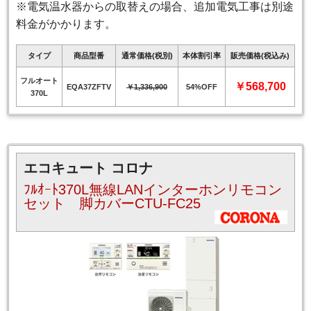
※電気温水器からの取替えの場合、追加電気工事は別途
料金がかかります。
タイプ
商品型番
通常価格(税別)
本体割引率
販売価格(税込み)
フルオート
￥568,700
EQA37ZFTV
￥1,336,900
54%OFF
370L
エコキュート コロナ
ﾌﾙｵｰﾄ370L無線LANインターホンリモコン
セット 脚カバーCTU-FC25