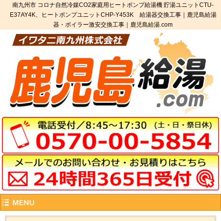
南九州市 コロナ自然冷媒CO2家庭用ヒートポンプ給湯機 貯湯ユニットCTU-
E37AY4K、ヒートポンプユニットCHP-Y453K 給湯器交換工事｜鹿児島給湯
器・ボイラー激安交換工事｜鹿児島給湯.com