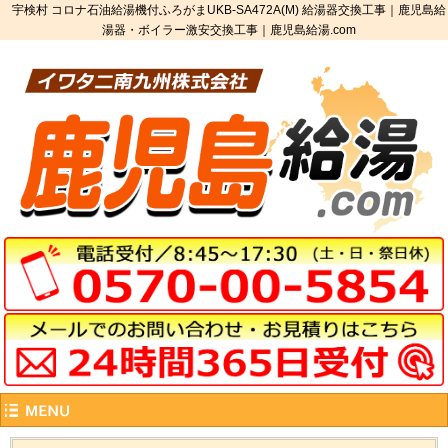
宇検村 コロナ石油給湯機付ふろがまUKB-SA472A(M) 給湯器交換工事｜鹿児島給
湯器・ボイラー激安交換工事｜鹿児島給湯.com