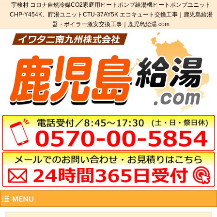
宇検村 コロナ自然冷媒CO2家庭用ヒートポンプ給湯機ヒートポンプユニット
CHP-Y454K、貯湯ユニットCTU-37AY5K エコキュート交換工事｜鹿児島給湯
器・ボイラー激安交換工事｜鹿児島給湯.com