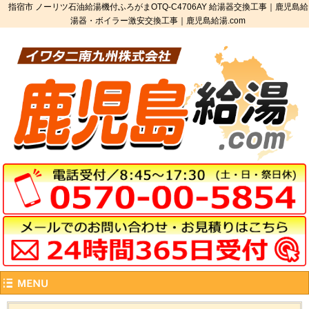
指宿市 ノーリツ石油給湯機付ふろがまOTQ-C4706AY 給湯器交換工事｜鹿児島給
湯器・ボイラー激安交換工事｜鹿児島給湯.com