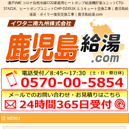
瀬戸内町 コロナ自然冷媒CO2家庭用ヒートポンプ給湯機貯湯ユニットCTU-
37AZ1K、ヒートポンプユニットCHP-DZ451K エコキュート交換工事｜鹿児島給
湯器・ボイラー激安交換工事｜鹿児島給湯.com