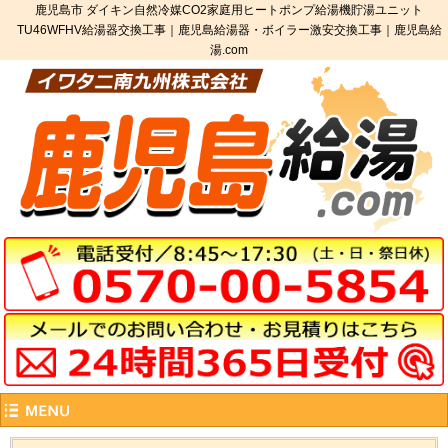
鹿児島市 ダイキン自然冷媒CO2家庭用ヒートポンプ給湯機貯湯ユニット
TU46WFHV給湯器交換工事｜鹿児島給湯器・ボイラー激安交換工事｜鹿児島給
湯.com